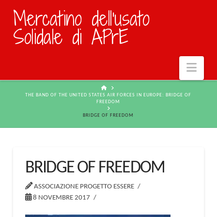
Mercatino dell'usato
Solidale di APrE
Navi
HOME
THE BAND OF THE UNITED STATES AIR FORCES IN EUROPE: BRIDGE OF
FREEDOM
BRIDGE OF FREEDOM
BRIDGE OF FREEDOM
ASSOCIAZIONE PROGETTO ESSERE
8 NOVEMBRE 2017