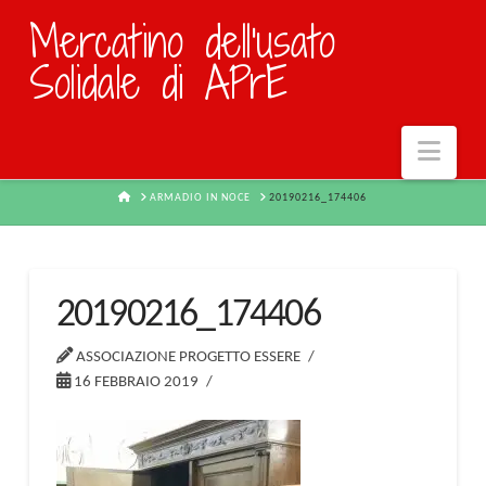
Mercatino dell'usato
Solidale di APrE
Navi
HOME
ARMADIO IN NOCE
20190216_174406
20190216_174406
ASSOCIAZIONE PROGETTO ESSERE
16 FEBBRAIO 2019