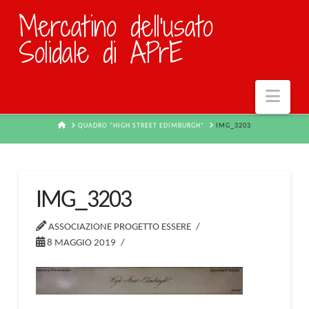
Mercatino dell'usato
Solidale di APrE
Navi
HOME
QUADRO “HIGH STREET EDIMBURGH”
IMG_3203
IMG_3203
ASSOCIAZIONE PROGETTO ESSERE
8 MAGGIO 2019