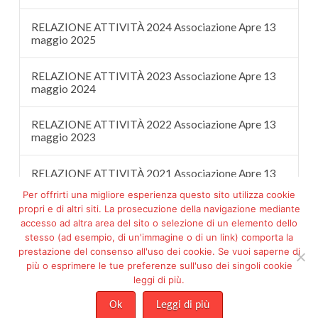
RELAZIONE ATTIVITÀ 2024 Associazione Apre 13
maggio 2025
RELAZIONE ATTIVITÀ 2023 Associazione Apre 13
maggio 2024
RELAZIONE ATTIVITÀ 2022 Associazione Apre 13
maggio 2023
RELAZIONE ATTIVITÀ 2021 Associazione Apre 13
maggio 2022
Per offrirti una migliore esperienza questo sito utilizza cookie
propri e di altri siti. La prosecuzione della navigazione mediante
accesso ad altra area del sito o selezione di un elemento dello
stesso (ad esempio, di un'immagine o di un link) comporta la
prestazione del consenso all'uso dei cookie. Se vuoi saperne di
più o esprimere le tue preferenze sull'uso dei singoli cookie
Facebook
Pinterest
leggi di più.
ASSOCIAZIONE PROGETTO ESSERE MARIA FILIPPETTO ODV - ETS -
C.F. 92144230288
Ok
Leggi di più
Risoluzione online delle controversie
|
Condizioni di Vendita
|
Privacy
|
Cookie