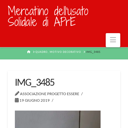
Mercatino dell'usato
Solidale di APrE
Navi
HOME
QUADRO, MOTIVO DECORATIVO
IMG_3485
IMG_3485
ASSOCIAZIONE PROGETTO ESSERE
19 GIUGNO 2019