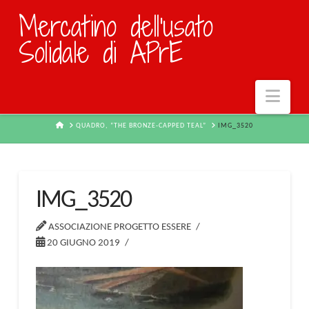
Mercatino dell'usato
Solidale di APrE
Navi
HOME
QUADRO, “THE BRONZE-CAPPED TEAL”
IMG_3520
IMG_3520
ASSOCIAZIONE PROGETTO ESSERE
20 GIUGNO 2019