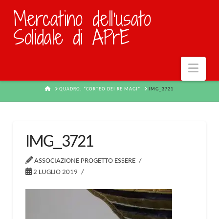
Mercatino dell'usato
Solidale di APrE
Navi
HOME
QUADRO, “CORTEO DEI RE MAGI”
IMG_3721
IMG_3721
ASSOCIAZIONE PROGETTO ESSERE
2 LUGLIO 2019