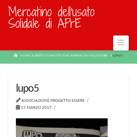
Mercatino dell'usato
Solidale di APrE
Navi
HOME
LUPO ALBERTO-FUMETTO VARI NUMERI DA COLLEZIONE
LUPO5
lupo5
ASSOCIAZIONE PROGETTO ESSERE
17 MARZO 2017