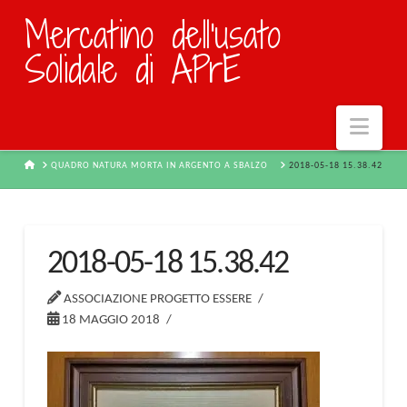
Mercatino dell'usato
Solidale di APrE
Navi
HOME
QUADRO NATURA MORTA IN ARGENTO A SBALZO
2018-05-18 15.38.42
2018-05-18 15.38.42
ASSOCIAZIONE PROGETTO ESSERE
18 MAGGIO 2018