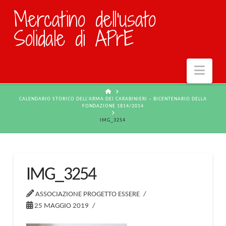
Mercatino dell'usato
Solidale di APrE
Navi
HOME
CALENDARIO STORICO DELL’ARMA DEI CARABINIERI – BICENTENARIO DELLA
FONDAZIONE 1814/2014
IMG_3254
IMG_3254
ASSOCIAZIONE PROGETTO ESSERE
25 MAGGIO 2019