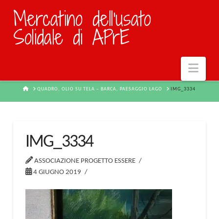
Mercatino dell'usato
Solidale di APrE
Navi
HOME
QUADRO, OLIO SU TELA – BARCA, PAESAGGIO LAGO
IMG_3334
IMG_3334
ASSOCIAZIONE PROGETTO ESSERE
4 GIUGNO 2019