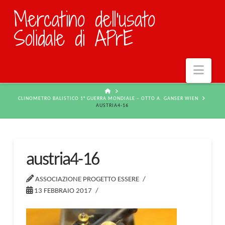
Mercatino dell'usato
Solidale di APrE
Navi
HOME
CLINOMETRO BALISTICO 1° GUERRA MONDIALE – OTTO A. GANSER WIEN
AUSTRIA4-16
austria4-16
ASSOCIAZIONE PROGETTO ESSERE
13 FEBBRAIO 2017