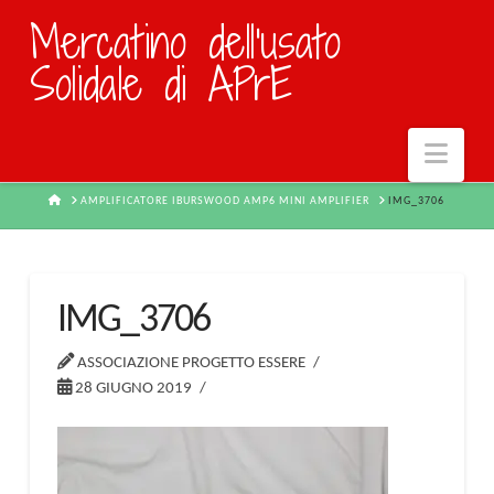
Mercatino dell'usato
Solidale di APrE
Navi
HOME
AMPLIFICATORE IBURSWOOD AMP6 MINI AMPLIFIER
IMG_3706
IMG_3706
ASSOCIAZIONE PROGETTO ESSERE
28 GIUGNO 2019