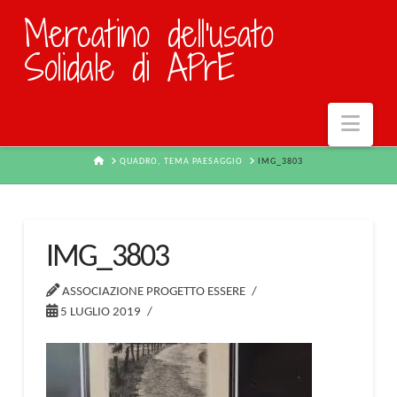
Mercatino dell'usato
Solidale di APrE
Navi
HOME
QUADRO, TEMA PAESAGGIO
IMG_3803
IMG_3803
ASSOCIAZIONE PROGETTO ESSERE
5 LUGLIO 2019