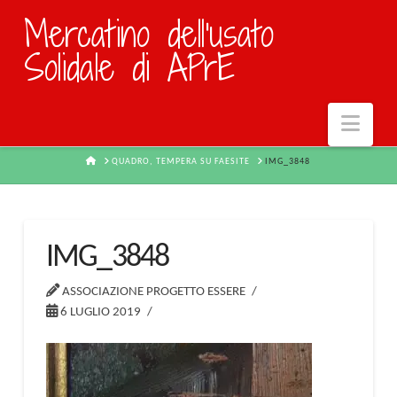
Mercatino dell'usato
Solidale di APrE
Navi
HOME
QUADRO, TEMPERA SU FAESITE
IMG_3848
IMG_3848
ASSOCIAZIONE PROGETTO ESSERE
6 LUGLIO 2019