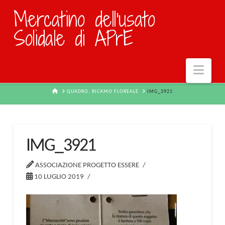
Mercatino dell'usato
Solidale di APrE
Navi
HOME
QUADRO, RICAMO FLOREALE
IMG_3921
IMG_3921
ASSOCIAZIONE PROGETTO ESSERE
10 LUGLIO 2019