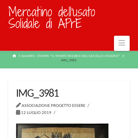
Mercatino dell'usato
Solidale di APrE
Navi
HOME
QUADRO, STAMPA “IL MONTE PASUBIO DAL SACCELLO OSSARIO”
IMG_3981
IMG_3981
ASSOCIAZIONE PROGETTO ESSERE
12 LUGLIO 2019