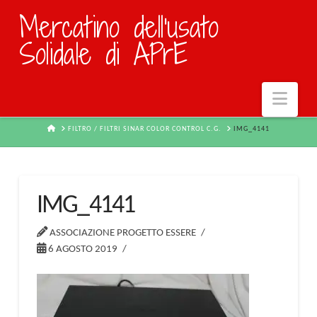
Mercatino dell'usato
Solidale di APrE
Navi
HOME
FILTRO / FILTRI SINAR COLOR CONTROL C.G.
IMG_4141
IMG_4141
ASSOCIAZIONE PROGETTO ESSERE
6 AGOSTO 2019