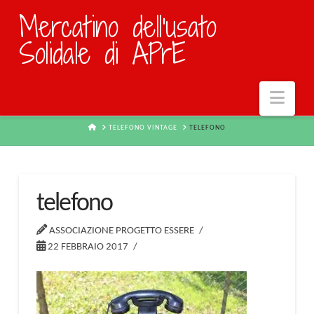
Mercatino dell'usato
Solidale di APrE
Navi
HOME
TELEFONO VINTAGE
TELEFONO
telefono
ASSOCIAZIONE PROGETTO ESSERE
22 FEBBRAIO 2017