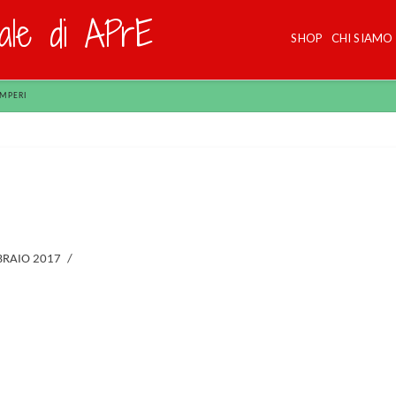
dale di APrE
SHOP
CHI SIAMO
IMPERI
BRAIO 2017