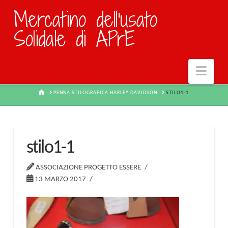
Mercatino dell'usato
Solidale di APrE
Navi
HOME
PENNA STILOGRAFICA HARLEY DAVIDSON
STILO1-1
stilo1-1
ASSOCIAZIONE PROGETTO ESSERE
13 MARZO 2017