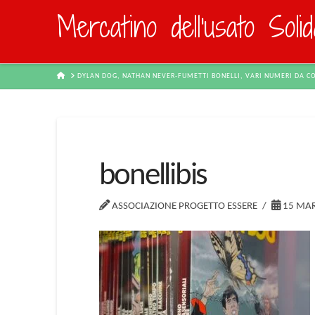
Mercatino dell'usato Soli
HOME
DYLAN DOG, NATHAN NEVER-FUMETTI BONELLI, VARI NUMERI DA C
bonellibis
ASSOCIAZIONE PROGETTO ESSERE
15 MAR