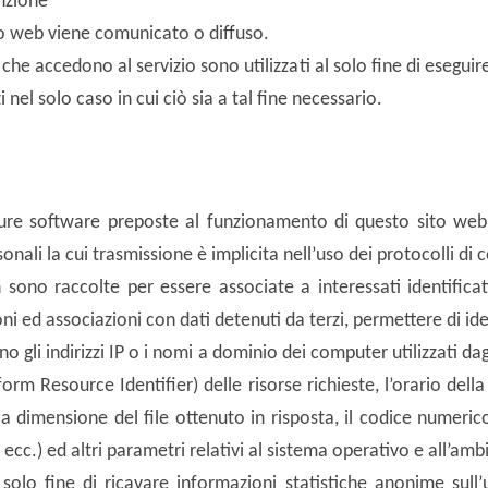
nzione
io web viene comunicato o diffuso.
i che accedono al servizio sono utilizzati al solo fine di eseguir
 nel solo caso in cui ciò sia a tal fine necessario.
dure software preposte al funzionamento di questo sito web
sonali la cui trasmissione è implicita nell’uso dei protocolli di
n sono raccolte per essere associate a interessati identifica
i ed associazioni con dati detenuti da terzi, permettere di iden
no gli indirizzi IP o i nomi a dominio dei computer utilizzati dag
form Resource Identifier) delle risorse richieste, l’orario della
 la dimensione del file ottenuto in risposta, il codice numeric
 ecc.) ed altri parametri relativi al sistema operativo e all’am
 solo fine di ricavare informazioni statistiche anonime sull’