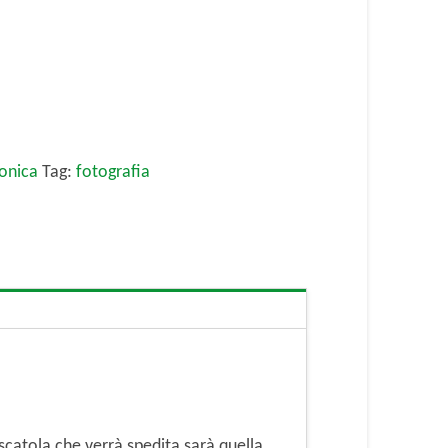
ronica
Tag:
fotografia
scatola che verrà spedita sarà quella