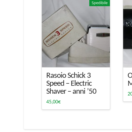
Spedibile
Rasoio Schick 3
O
Speed – Electric
M
Shaver – anni ’50
2
45,00
€