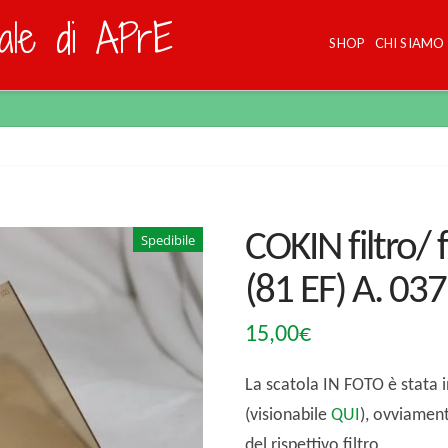
dale di APrE
SHOP
CHI SIAMO
COKIN filtro/ 
Spedibile
(81 EF) A. 037
15,00
€
La scatola IN FOTO è stata in
(visionabile
QUI
), ovviament
del rispettivo filtro