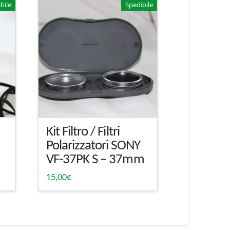
bile
Spedibile
Kit Filtro / Filtri
Polarizzatori SONY
VF-37PK S – 37mm
15,00
€