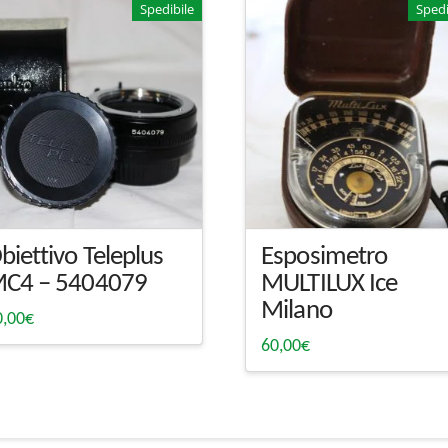
Spedibile
Spedi
biettivo Teleplus
Esposimetro
C4 – 5404079
MULTILUX Ice
Milano
0,00
€
60,00
€