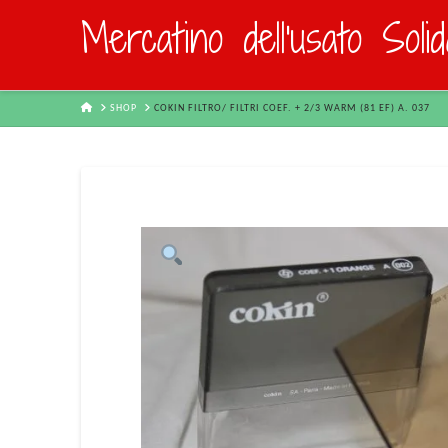
Mercatino dell'usato Soli
HOME
SHOP
COKIN FILTRO/ FILTRI COEF. + 2/3 WARM (81 EF) A. 037