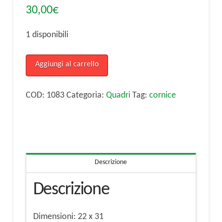
30,00
€
1 disponibili
cornice
Aggiungi al carrello
lignea
dorata
COD:
1083
Categoria:
Quadri
Tag:
cornice
22
x
31
quantità
Descrizione
Descrizione
Dimensioni: 22 x 31