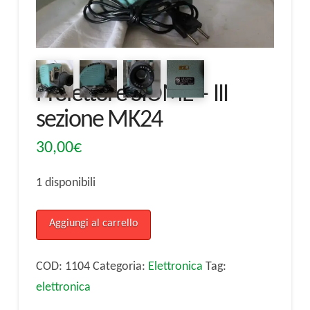
Proiettore SIOME – III
sezione MK24
30,00
€
1 disponibili
Proiettore
Aggiungi al carrello
SIOME
-
COD:
1104
Categoria:
Elettronica
Tag:
III
elettronica
sezione