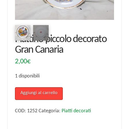
Piattino piccolo decorato
Gran Canaria
2,00
€
1 disponibili
Piattino
Aggiungi al carrello
piccolo
decorato
COD:
1252
Categoria:
Piatti decorati
Gran
Canaria