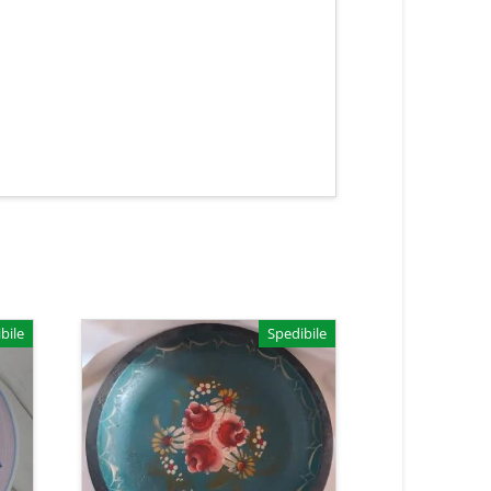
bile
Spedibile