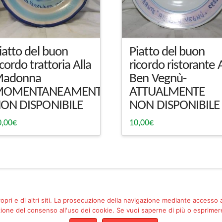
iatto del buon
Piatto del buon
icordo trattoria Alla
ricordo ristorante 
adonna
Ben Vegnù-
MOMENTANEAMENTE
ATTUALMENTE
ON DISPONIBILE
NON DISPONIBILE
0,00
€
10,00
€
ropri e di altri siti. La prosecuzione della navigazione mediante accesso
one del consenso all'uso dei cookie. Se vuoi saperne di più o esprimere 
Facebook
Pinterest