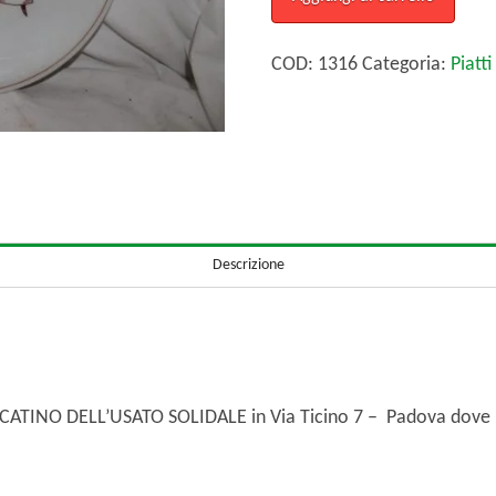
del
buon
COD:
1316
Categoria:
Piatt
ricordo
ristorante
Alla
Colomba
quantità
Descrizione
ERCATINO DELL’USATO SOLIDALE in Via Ticino 7 – Padova dove 