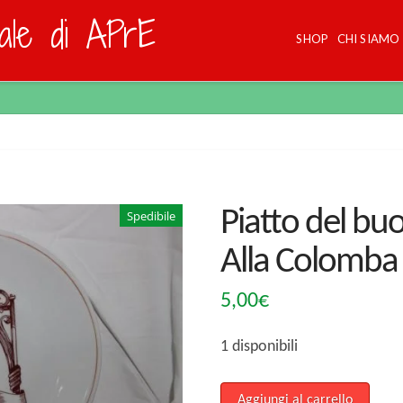
dale di APrE
SHOP
CHI SIAMO
Piatto del buo
Spedibile
Alla Colomba
5,00
€
1 disponibili
Piatto
Aggiungi al carrello