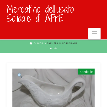
Mercatino dell'usato
Solidale di APrE
Navi
HOME
SHOP
SALSIERA IN PORCELLANA
Spedibile