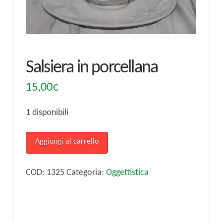
Salsiera in porcellana
15,00
€
1 disponibili
Salsiera
Aggiungi al carrello
in
porcellana
COD:
1325
Categoria:
Oggettistica
quantità