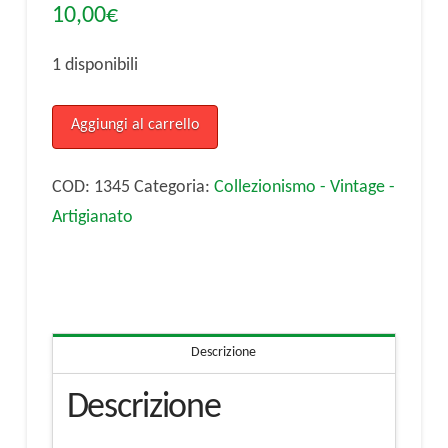
10,00
€
1 disponibili
Busto
Aggiungi al carrello
di
Nefertiti
COD:
1345
Categoria:
Collezionismo - Vintage -
quantità
Artigianato
Descrizione
Descrizione