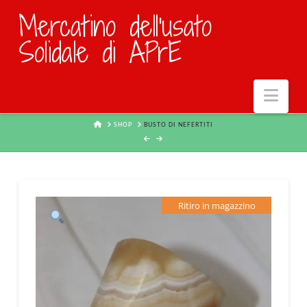
Mercatino dell'usato
Solidale di APrE
Navi
HOME
SHOP
BUSTO DI NEFERTITI
Ritiro in magazzino