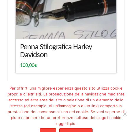
Penna Stilografica Harley
Davidson
100,00
€
Per offrirti una migliore esperienza questo sito utilizza cookie
propri e di altri siti. La prosecuzione della navigazione mediante
accesso ad altra area del sito o selezione di un elemento dello
stesso (ad esempio, di un'immagine o di un link) comporta la
prestazione del consenso all'uso dei cookie. Se vuoi saperne di
più o esprimere le tue preferenze sull'uso dei singoli cookie
Facebook
Pinterest
leggi di più.
ASSOCIAZIONE PROGETTO ESSERE MARIA FILIPPETTO ODV - ETS -
C.F. 92144230288