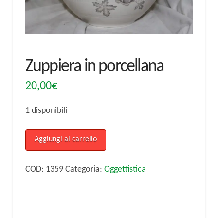
Zuppiera in porcellana
20,00
€
1 disponibili
Zuppiera
Aggiungi al carrello
in
porcellana
COD:
1359
Categoria:
Oggettistica
quantità