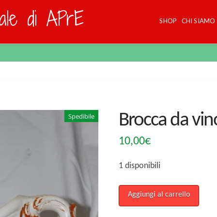
dale di APrE
SHOP
CHI SIAMO
Brocca da vin
Spedibile
10,00
€
1 disponibili
Brocca
Aggiungi al carrello
da