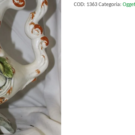
vino
COD:
1363
Categoria:
Ogget
in
ceramica
quantità