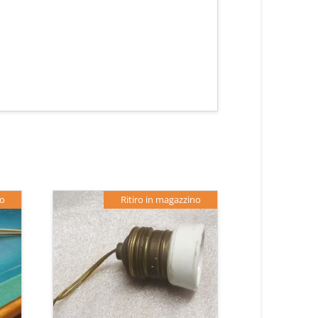
no
Ritiro in magazzino