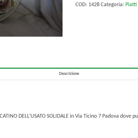
con
COD:
1428
Categoria:
Piatt
Ricetta
quantità
Descrizione
ERCATINO DELL’USATO SOLIDALE in Via Ticino 7 Padova dove puo