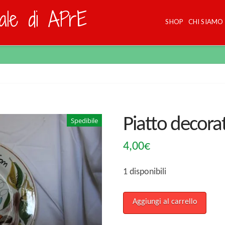
dale di APrE
SHOP
CHI SIAMO
Piatto decora
Spedibile
4,00
€
1 disponibili
Piatto
Aggiungi al carrello
decorato