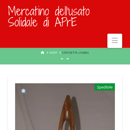
Mercatino dell'usato
Solidale di APrE
Navi
HOME
SHOP
STATUETTA LIGNEA
Spedibile