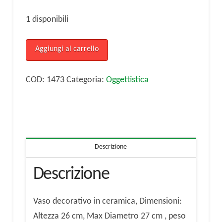
1 disponibili
Vaso
Aggiungi al carrello
decorativo
in
COD:
1473
Categoria:
Oggettistica
ceramica
quantità
Descrizione
Descrizione
Vaso decorativo in ceramica, Dimensioni:
Altezza 26 cm, Max Diametro 27 cm , peso