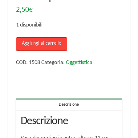
2,50
€
1 disponibili
Vaso
Aggiungi al carrello
decorativo
in
COD:
1508
Categoria:
Oggettistica
vetro
-
offerta
speciale.
Descrizione
quantità
Descrizione