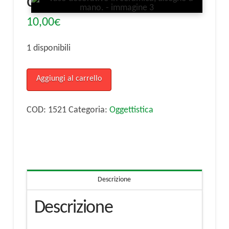
ceramica, disegno a mano.
10,00
€
1 disponibili
Vaso
Aggiungi al carrello
decorativo
in
COD:
1521
Categoria:
Oggettistica
ceramica,
disegno
a
mano.
Descrizione
quantità
Descrizione