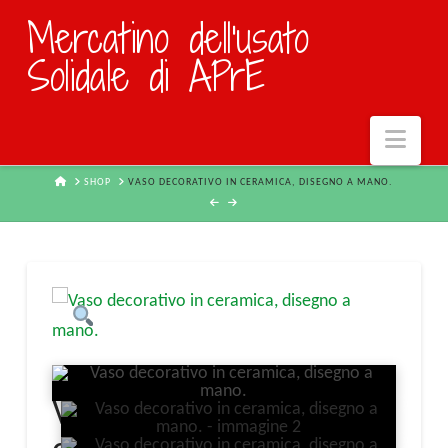
Mercatino dell'usato
Solidale di APrE
Navi
HOME
SHOP
VASO DECORATIVO IN CERAMICA, DISEGNO A MANO.
Vaso decorativo in