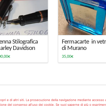
enna Stilografica
Fermacarte in vet
arley Davidson
di Murano
00,00
€
35,00
€
ropri e di altri siti. La prosecuzione della navigazione mediante accesso
one del consenso all'uso dei cookie. Se vuoi saperne di più o esprimere 
Facebook
Pinterest