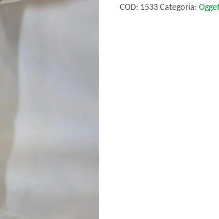
vetro
COD:
1533
Categoria:
Ogget
-
fatto
a
mano.
quantità