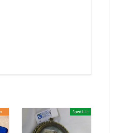
no
Spedibile