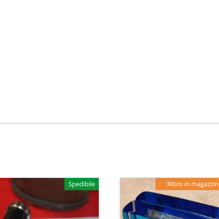
Spedibile
Ritiro in magazzi