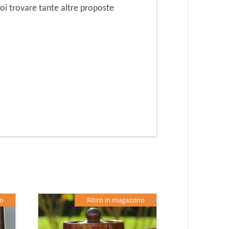
i trovare tante altre proposte
no
Ritiro in magazzino