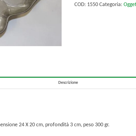
bomboniera
COD:
1550
Categoria:
Ogget
in
metallo.
quantità
Descrizione
mensione 24 X 20 cm, profondità 3 cm, peso 300 gr.