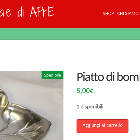
dale di APrE
SHOP
CHI SIAMO
Piatto di bom
Spedibile
5,00
€
1 disponibili
Piatto
Aggiungi al carrello
di