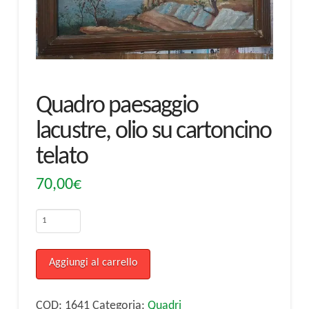
Quadro paesaggio
lacustre, olio su cartoncino
telato
70,00
€
Quadro
paesaggio
lacustre,
Aggiungi al carrello
olio
su
COD:
1641
Categoria:
Quadri