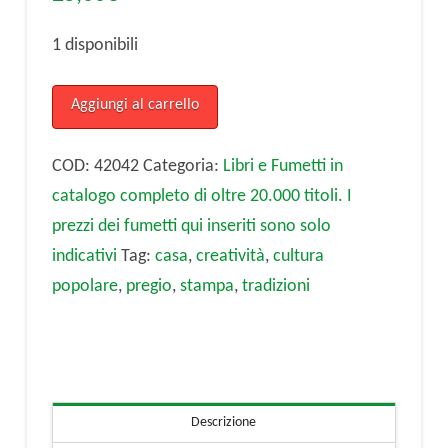
1 disponibili
Il
Aggiungi al carrello
Natale
nella
COD:
42042
Categoria:
Libri e Fumetti in
storia,
catalogo completo di oltre 20.000 titoli. I
nella
prezzi dei fumetti qui inseriti sono solo
leggenda
indicativi
Tag:
casa
,
creatività
,
cultura
e
popolare
,
pregio
,
stampa
,
tradizioni
nell’arte.
quantità
Descrizione