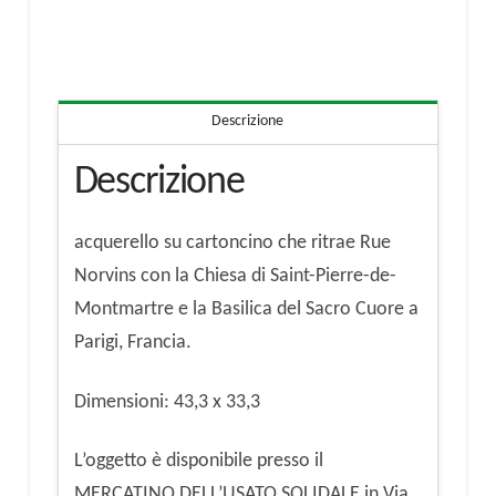
quantità
Descrizione
Descrizione
acquerello su cartoncino che ritrae Rue
Norvins con la Chiesa di Saint-Pierre-de-
Montmartre e la Basilica del Sacro Cuore a
Parigi, Francia.
Dimensioni: 43,3 x 33,3
L’oggetto è disponibile presso il
MERCATINO DELL’USATO SOLIDALE in Via