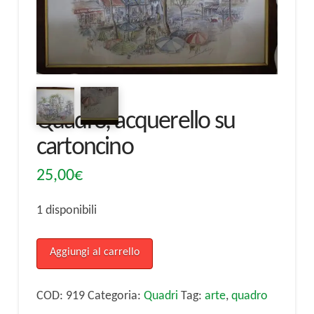
Quadro, acquerello su
cartoncino
25,00
€
1 disponibili
Quadro,
Aggiungi al carrello
acquerello
su
COD:
919
Categoria:
Quadri
Tag:
arte
,
quadro
cartoncino