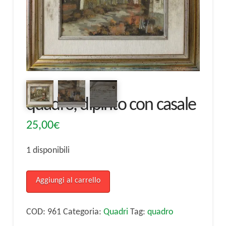
quadro, dipinto con casale
25,00
€
1 disponibili
quadro,
Aggiungi al carrello
dipinto
con
COD:
961
Categoria:
Quadri
Tag:
quadro
casale