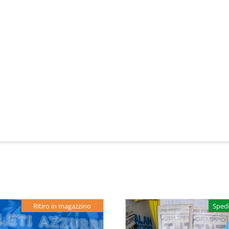
Ritiro in magazzino
Spedi