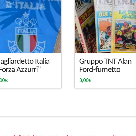
agliardetto Italia
Gruppo TNT Alan
Forza Azzurri”
Ford-fumetto
,00
€
3,00
€