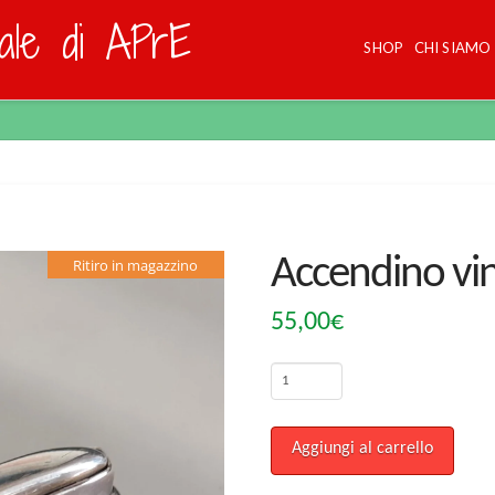
dale di APrE
SHOP
CHI SIAMO
Accendino vi
Ritiro in magazzino
55,00
€
Accendino
vintage
Ronson
Aggiungi al carrello
Crown