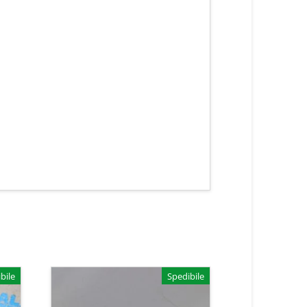
bile
Spedibile