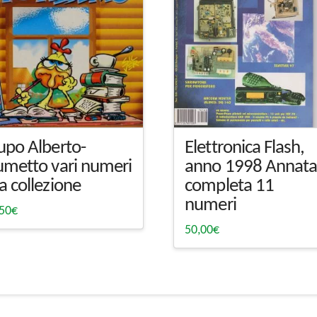
upo Alberto-
Elettronica Flash,
umetto vari numeri
anno 1998 Annat
a collezione
completa 11
numeri
,50
€
50,00
€