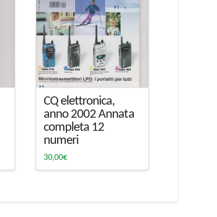
CQ elettronica,
a
anno 2002 Annata
completa 12
numeri
30,00
€