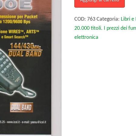
Aggiungi al carrello
2004
Annata
COD:
763
Categoria:
Libri e
completa
20.000 titoli. I prezzi dei fu
11
elettronica
numeri
quantità