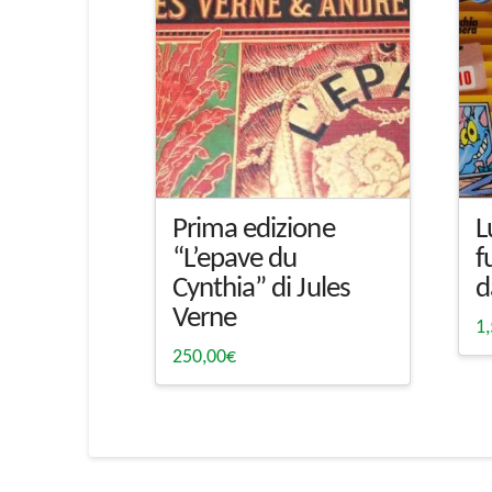
Prima edizione
L
“L’epave du
f
Cynthia” di Jules
d
Verne
1
250,00
€