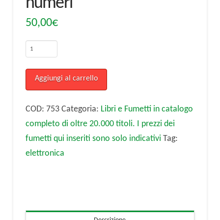
numeri
50,00
€
Elettronica
Flash,
anno
Aggiungi al carrello
2001
Annata
COD:
753
Categoria:
Libri e Fumetti in catalogo
completa
completo di oltre 20.000 titoli. I prezzi dei
11
fumetti qui inseriti sono solo indicativi
Tag:
numeri
elettronica
quantità