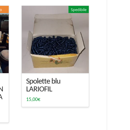
no
Spedibile
Spolette blu
N
LARIOFIL
A
15,00
€