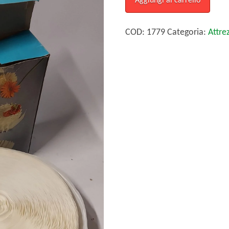
Aggiungi al carrello
in
polipropilene
COD:
1779
Categoria:
Attrez
quantità