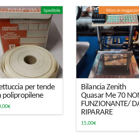
Spedibile
Ritiro in magazzi
ettuccia per tende
Bilancia Zenith
n polipropilene
Quasar Me 70 NO
FUNZIONANTE/ D
0,00
€
RIPARARE
15,00
€