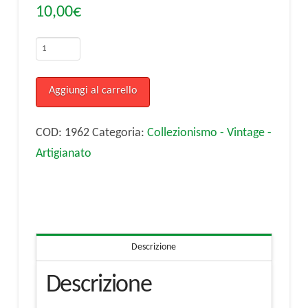
10,00
€
Foto
di
Fausto
Aggiungi al carrello
Coppi
con
COD:
1962
Categoria:
Collezionismo - Vintage -
autografo
Artigianato
quantità
Descrizione
Descrizione