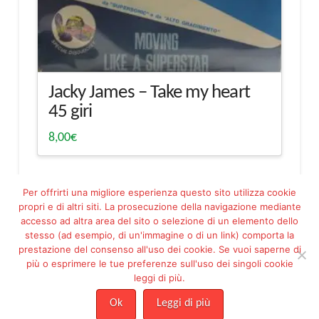
Jacky James – Take my heart
45 giri
8,00
€
Per offrirti una migliore esperienza questo sito utilizza cookie
propri e di altri siti. La prosecuzione della navigazione mediante
accesso ad altra area del sito o selezione di un elemento dello
stesso (ad esempio, di un'immagine o di un link) comporta la
prestazione del consenso all'uso dei cookie. Se vuoi saperne di
più o esprimere le tue preferenze sull'uso dei singoli cookie
Facebook
Pinterest
leggi di più.
ASSOCIAZIONE PROGETTO ESSERE MARIA FILIPPETTO ODV - ETS -
C.F. 92144230288
Ok
Leggi di più
Risoluzione online delle controversie
|
Condizioni di Vendita
|
Privacy
|
Cookie