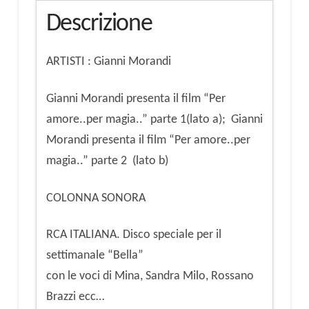
parte
Descrizione
1(lato
a);
ARTISTI : Gianni Morandi
Gianni
Morandi
Gianni Morandi presenta il film “Per
presenta
amore..per magia..” parte 1(lato a); Gianni
il
Morandi presenta il film “Per amore..per
film
magia..” parte 2 (lato b)
"Per
COLONNA SONORA
amore..per
magia.."
RCA ITALIANA. Disco speciale per il
parte
settimanale “Bella”
2
con le voci di Mina, Sandra Milo, Rossano
(lato
Brazzi ecc…
b)