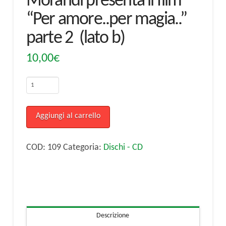
Morandi presenta il film
“Per amore..per magia..”
parte 2 (lato b)
10,00
€
Gianni
Morandi
Gianni
Aggiungi al carrello
Morandi
presenta
COD:
109
Categoria:
Dischi - CD
il
film
"Per
amore..per
Descrizione
magia.."