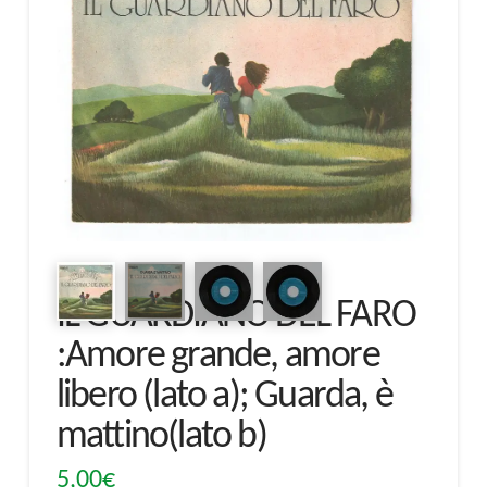
IL GUARDIANO DEL FARO
:Amore grande, amore
libero (lato a); Guarda, è
mattino(lato b)
5,00
€