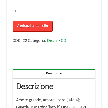
IL
GUARDIANO
DEL
Aggiungi al carrello
FARO
:Amore
COD:
22
Categoria:
Dischi - CD
grande,
amore
libero
(lato
Descrizione
a);
Guarda,
Descrizione
è
mattino(lato
Amore grande, amore libero (lato a);
b)
Guarda, è mattino(lato b) DISCO 45 GIRI