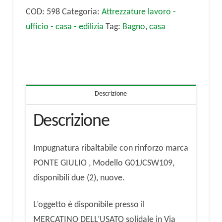
Ponte
COD:
598
Categoria:
Attrezzature lavoro -
Giulio
ufficio - casa - edilizia
Tag:
Bagno
,
casa
quantità
Descrizione
Descrizione
Impugnatura ribaltabile con rinforzo marca
PONTE GIULIO , Modello G01JCSW109,
disponibili due (2), nuove.
L’oggetto è disponibile presso il
MERCATINO DELL’USATO solidale in Via