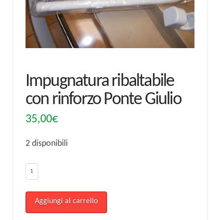
Impugnatura ribaltabile
con rinforzo Ponte Giulio
35,00
€
2 disponibili
Impugnatura
ribaltabile
con
Aggiungi al carrello
rinforzo